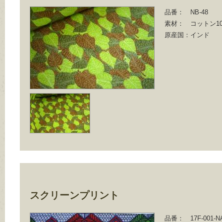
品番：
NB-48
素材：
コットン10
原産国：
インド
スクリーンプリント
品番：
17F-001-