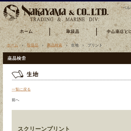
ペル
ホーム
›
取扱品
›
商品検索
› 生地 › プリント
一覧に戻る
前へ
スクリーンプリント