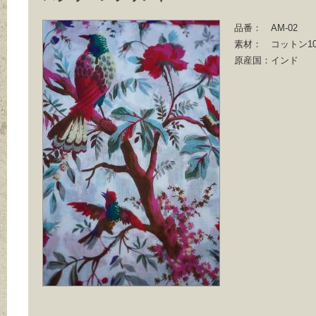
品番：
AM-02
素材：
コットン10
原産国：
インド