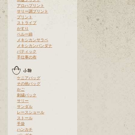
アロハプリント
サリー調プリント
プリント
ストライプ
かすり
ペルー綿
メキシカンサラペ
メキシカンバンダナ
バティック
手仕事の布
ケニアバッグ
その他バッグ
かご
刺繍バック
サリー
サンダル
レースショール
ストール
手袋
ハンカチ