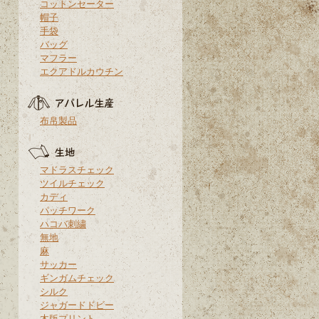
コットンセーター
帽子
手袋
バッグ
マフラー
エクアドルカウチン
布帛製品
マドラスチェック
ツイルチェック
カディ
パッチワーク
ハコバ刺繍
無地
麻
サッカー
ギンガムチェック
シルク
ジャガードドビー
木版プリント