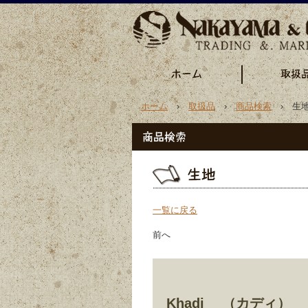
ホーム
›
取扱品
›
商品検索
› 生地
一覧に戻る
前へ
Khadi （カディ）