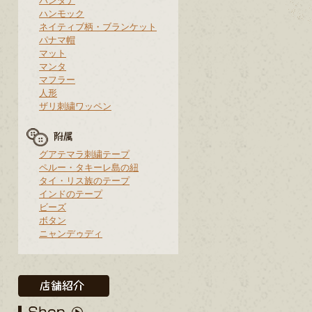
バンダナ
ハンモック
ネイティブ柄・ブランケット
パナマ帽
マット
マンタ
マフラー
人形
ザリ刺繍ワッペン
グアテマラ刺繍テープ
ペルー・タキーレ島の紐
タイ・リス族のテープ
インドのテープ
ビーズ
ボタン
ニャンデゥディ