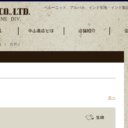
ペルーニット、アルパカ、インド生地・インド製
 › カディ
次へ