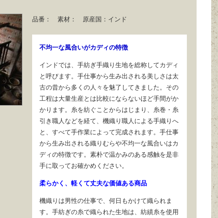
品番：
素材：
原産国：
インド
不均一な風合いがカディの特徴
インドでは、手紡ぎ手織り生地を総称してカディ
と呼びます。手仕事から生み出される美しさは太
古の昔から多くの人々を魅了してきました。その
工程は大量生産とは比較にならないほど手間がか
かります。糸を紡ぐことからはじまり、糸巻・糸
引き職人などを経て、機織り職人による手織りへ
と、すべて手作業によって完成されます。手仕事
から生み出される織りむらや不均一な風合いはカ
ディの特徴です。素朴で温かみのある感触を是非
手に取ってお確かめください。
柔らかく、軽くて丈夫な価値ある商品
機織りは男性の仕事で、何日もかけて織られま
す。手紡ぎの糸で織られた生地は、紡績糸を使用