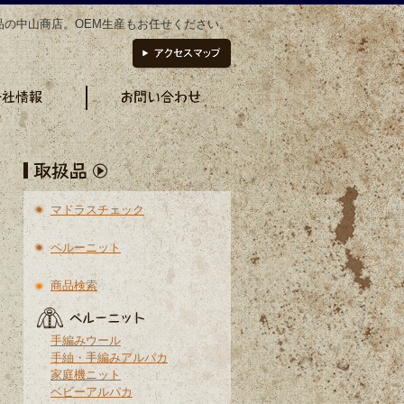
品の中山商店。OEM生産もお任せください。
マドラスチェック
ペルーニット
商品検索
手編みウール
手紬・手編みアルパカ
家庭機ニット
ベビーアルパカ