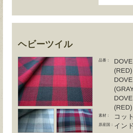
ヘビーツイル
DOVE1
品番：
(RED)
DOVE1
(GRAY
DOVE1
(RED)
コット
素材：
イン
原産国：