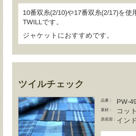
10番双糸(2/10)や17番双糸(2/17)を
TWILLです。
ジャケットにおすすめです。
ツイルチェック
PW-4
品番：
コット
素材：
イン
原産国：