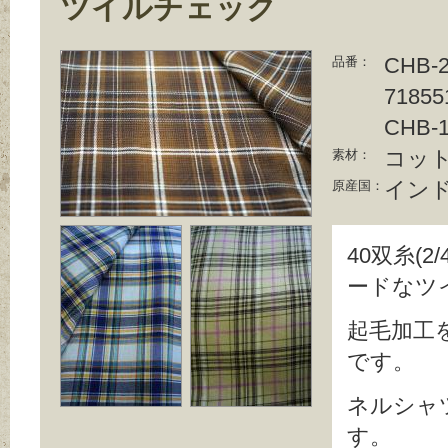
ツイルチェック
CHB-2
品番：
71855
CHB-
コット
素材：
イン
原産国：
40双糸(2
ードなツ
起毛加工
です。
ネルシャ
す。