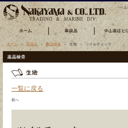
ペル
ホーム
›
取扱品
›
商品検索
› 生地 › ツイルチェック
一覧に戻る
前へ