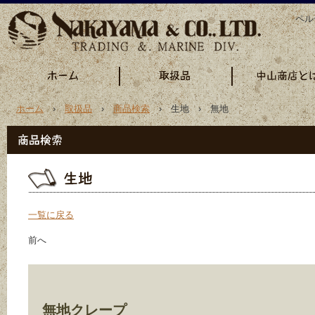
ペル
ホーム
›
取扱品
›
商品検索
› 生地 › 無地
一覧に戻る
前へ
無地クレープ