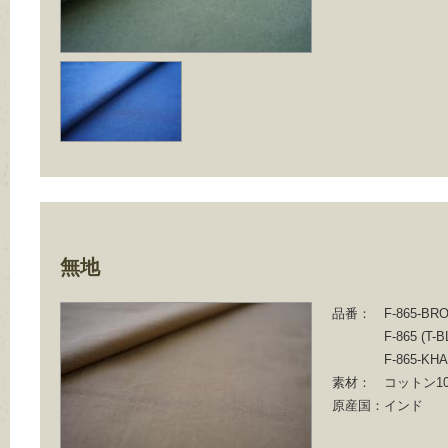
無地
品番：
F-865-BR
F-865 (T-
F-865-KHA
素材：
コットン10
原産国：
インド