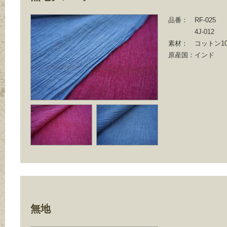
品番：
RF-025
4J-012
素材：
コットン10
原産国：
インド
無地