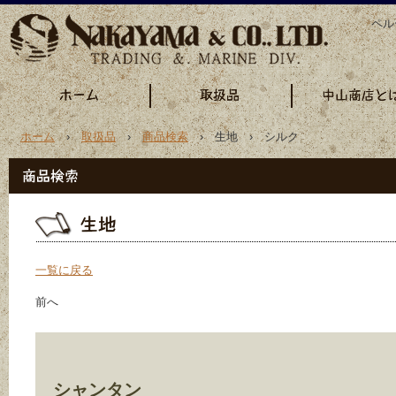
ペル
ホーム
›
取扱品
›
商品検索
› 生地 › シルク
一覧に戻る
前へ
シャンタン