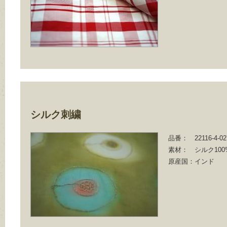
シルク刺繍
品番：
22116-4-0
素材：
シルク100
原産国：
インド