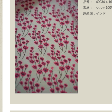
品番：
40034-4-1
素材：
シルク100
原産国：
インド