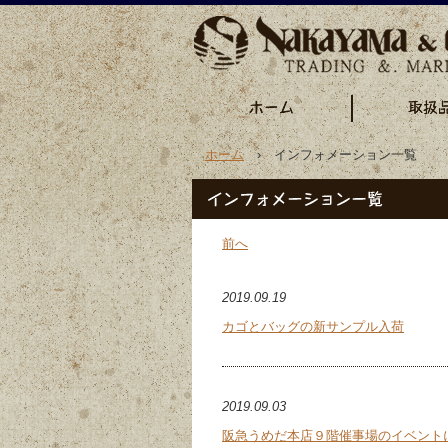
ホーム
› インフォメーション一覧
前へ
2019.09.19
カゴとバッグの新サンプル入荷
2019.09.03
阪急うめだ本店９階催事場のイベント