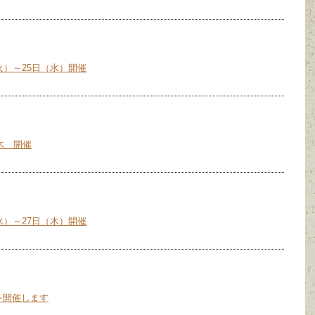
火）～25日（水）開催
9木 開催
水）～27日（木）開催
を開催します